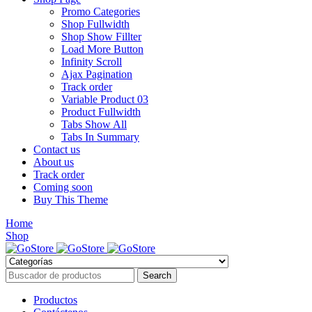
Promo Categories
Shop Fullwidth
Shop Show Fillter
Load More Button
Infinity Scroll
Ajax Pagination
Track order
Variable Product 03
Product Fullwidth
Tabs Show All
Tabs In Summary
Contact us
About us
Track order
Coming soon
Buy This Theme
Home
Shop
Productos