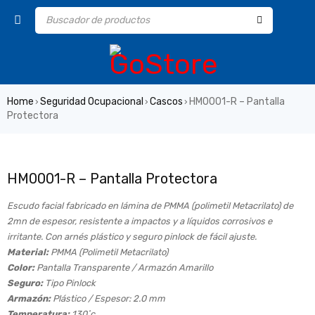
Home
Seguridad Ocupacional
Cascos
HM0001-R – Pantalla
›
›
›
Protectora
HM0001-R – Pantalla Protectora
Escudo facial fabricado en lámina de PMMA (polimetil Metacrilato) de
2mn de espesor, resistente a impactos y a líquidos corrosivos e
irritante. Con arnés plástico y seguro pinlock de fácil ajuste.
Material:
PMMA (Polimetil Metacrilato)
Color:
Pantalla Transparente / Armazón Amarillo
Seguro:
Tipo Pinlock
Armazón:
Plástico / Espesor: 2.0 mm
Temperatura:
130˚c.