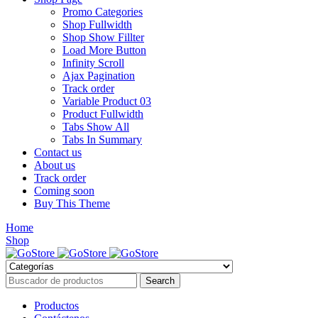
Promo Categories
Shop Fullwidth
Shop Show Fillter
Load More Button
Infinity Scroll
Ajax Pagination
Track order
Variable Product 03
Product Fullwidth
Tabs Show All
Tabs In Summary
Contact us
About us
Track order
Coming soon
Buy This Theme
Home
Shop
Productos