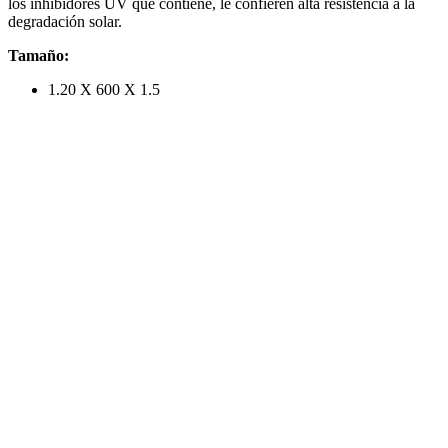
los inhibidores UV que contiene, le confieren alta resistencia a la
degradación solar.
Tamaño:
1.20 X 600 X 1.5