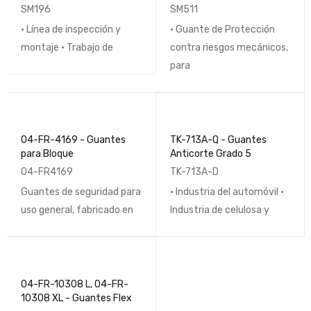
Doble Palma
SM196
SM511
• Línea de inspección y
• Guante de Protección
montaje • Trabajo de
contra riesgos mecánicos,
para
04-FR-4169 - Guantes
TK-713A-Q - Guantes
para Bloque
Anticorte Grado 5
04-FR4169
TK-713A-D
Guantes de seguridad para
• Industria del automóvil •
uso general, fabricado en
Industria de celulosa y
04-FR-10308 L, 04-FR-
10308 XL - Guantes Flex